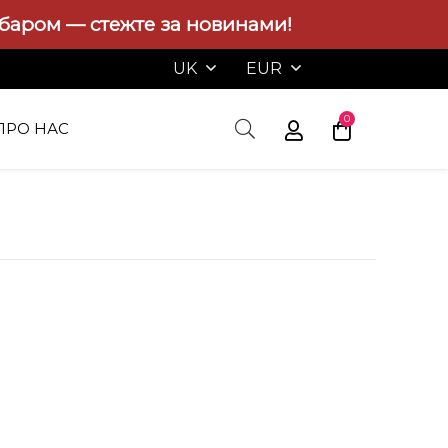
абаром — стежте за новинами!
UK
EUR
0
ПРО НАС