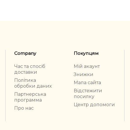
Company
Покупцям
Час та спосіб
Мій акаунт
доставки
Знижки
Політика
Мапа сайта
обробки даних
Відстежити
Партнерська
посилку
программа
Центр допомоги
Про нас