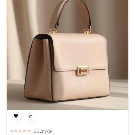


5
Відгук(и)