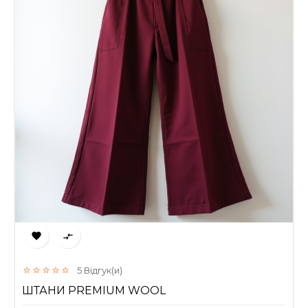


5
Відгук(и)
ШТАНИ PREMIUM WOOL