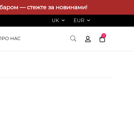
абаром — стежте за новинами!
UK
EUR
0
ПРО НАС