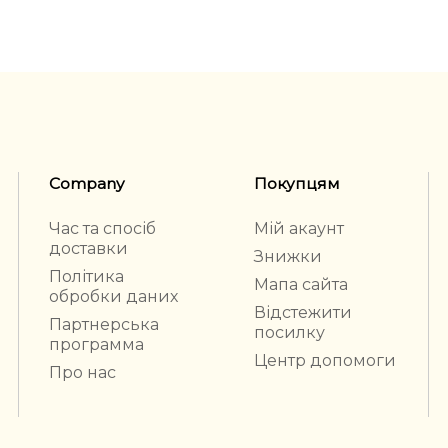
Company
Покупцям
Час та спосіб
Мій акаунт
доставки
Знижки
Політика
Мапа сайта
обробки даних
Відстежити
Партнерська
посилку
программа
Центр допомоги
Про нас