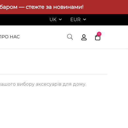
абаром — стежте за новинами!
UK
EUR
0
ПРО НАС
нашого вибору аксесуарів для дому.