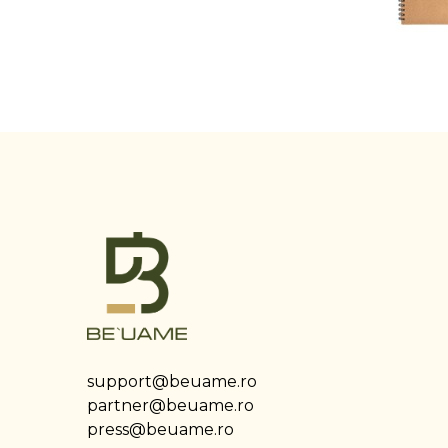
support@beuame.ro
partner@beuame.ro
press@beuame.ro