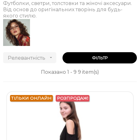
Футболки, светри, толстовки та жіночі аксесуари.
Від основ до оригінальних творінь для будь-
якого стилю.
Релевантність

ФІЛЬТР
Показано 1 - 9 9 item(s)
ТІЛЬКИ ОНЛАЙН
РОЗПРОДАЖ!