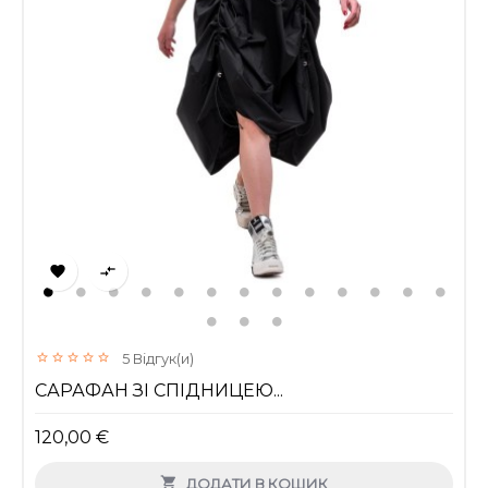


5
Відгук(и)
САРАФАН ЗІ СПІДНИЦЕЮ...
120,00 €

ДОДАТИ В КОШИК