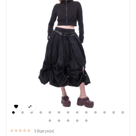


5
Відгук(и)