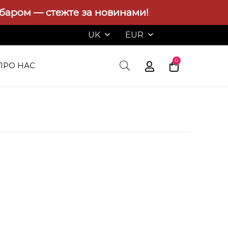
абаром — стежте за новинами!
UK
EUR
0
ПРО НАС