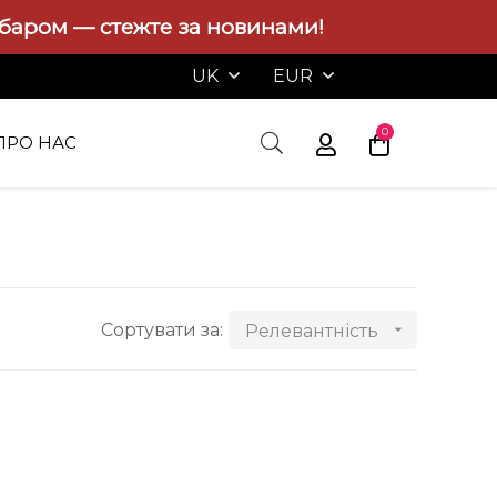
абаром — стежте за новинами!
UK
EUR
0
ПРО НАС
Сортувати за:
Релевантність
