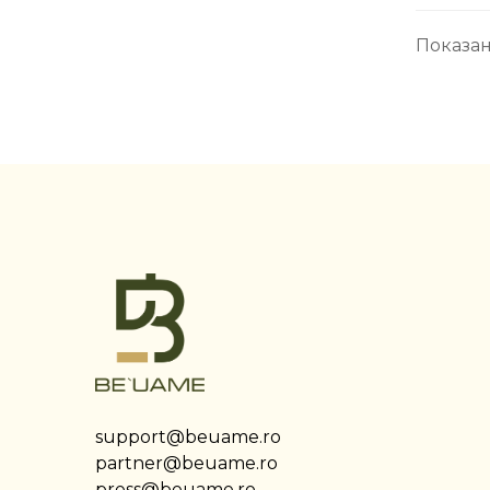
Показано 
support@beuame.ro
partner@beuame.ro
press@beuame.ro