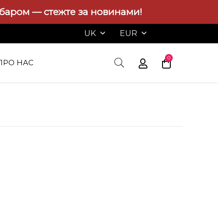
абаром — стежте за новинами!
UK
EUR
0
ПРО НАС